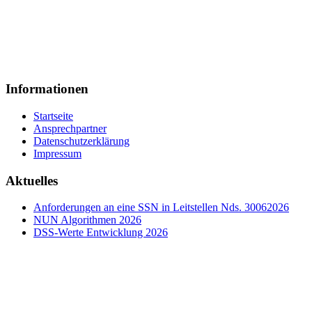
Deutsches Rotes Kreuz
Rettungsdienst und Krankentransport
im Landkreis Schaumburg e.V.
Steinberger Straße 1a
31737 Rinteln
Informationen
Startseite
Ansprechpartner
Datenschutzerklärung
Impressum
Aktuelles
Anforderungen an eine SSN in Leitstellen Nds. 30062026
NUN Algorithmen 2026
DSS-Werte Entwicklung 2026
© 2019 - lard-nds.de - Alle Daten und Beiträge auf dieser Webseite
dürfen ohne schriftliche Genehmigung nicht weiterverwendet
werden.