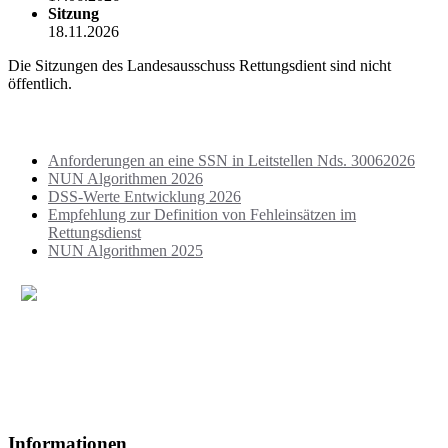
Sitzung
18.11.2026
Die Sitzungen des Landesausschuss Rettungsdient sind nicht
öffentlich.
Aktuelles
Anforderungen an eine SSN in Leitstellen Nds. 30062026
NUN Algorithmen 2026
DSS-Werte Entwicklung 2026
Empfehlung zur Definition von Fehleinsätzen im
Rettungsdienst
NUN Algorithmen 2025
Deutsches Rotes Kreuz
Rettungsdienst und Krankentransport
im Landkreis Schaumburg e.V.
Steinberger Straße 1a
31737 Rinteln
Informationen