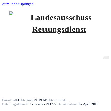
Zum Inhalt springen
Niedersachsen
Landesausschuss
Positionspapier des LARD zur
Rettungsdienst
Einführung einer webbasierten
Informationsplattform für die Zuweisung
von Notfallpatienten zur klinischen
Versorgung (Nds. MBL. 40/2017 S. 1316)
Download
61
Dateigröße
21.19 KB
Datei-Anzahl
1
Erstellungsdatum
21. September 2017
Zuletzt aktualisiert
25. April 2019