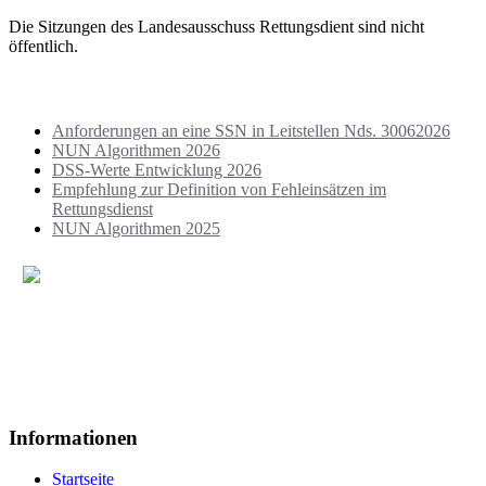
Die Sitzungen des Landesausschuss Rettungsdient sind nicht
öffentlich.
Aktuelles
Anforderungen an eine SSN in Leitstellen Nds. 30062026
NUN Algorithmen 2026
DSS-Werte Entwicklung 2026
Empfehlung zur Definition von Fehleinsätzen im
Rettungsdienst
NUN Algorithmen 2025
Deutsches Rotes Kreuz
Rettungsdienst und Krankentransport
im Landkreis Schaumburg e.V.
Steinberger Straße 1a
31737 Rinteln
Informationen
Startseite